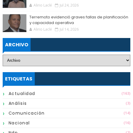
Alirio Laclé
Jul 24, 2026
Terremoto evidenció graves fallas de planificación
y capacidad operativa
Alirio Laclé
Jul 14, 2026
ARCHIVO
ETIQUETAS
Actualidad
(163)
Análisis
(3)
Comunicación
(14)
Nacional
(16)
Ndp
(2)