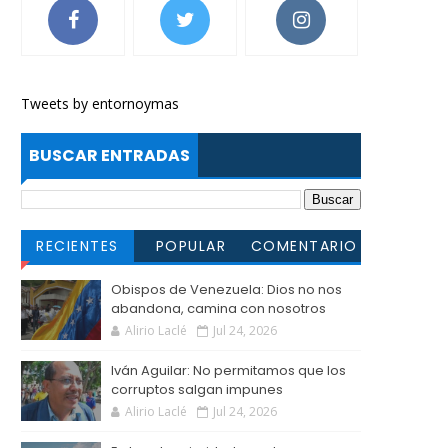
Tweets by entornoymas
BUSCAR ENTRADAS
RECIENTES
POPULAR
COMENTARIO
S
Obispos de Venezuela: Dios no nos
abandona, camina con nosotros
Alirio Laclé
Jul 24, 2026
Iván Aguilar: No permitamos que los
corruptos salgan impunes
Alirio Laclé
Jul 24, 2026