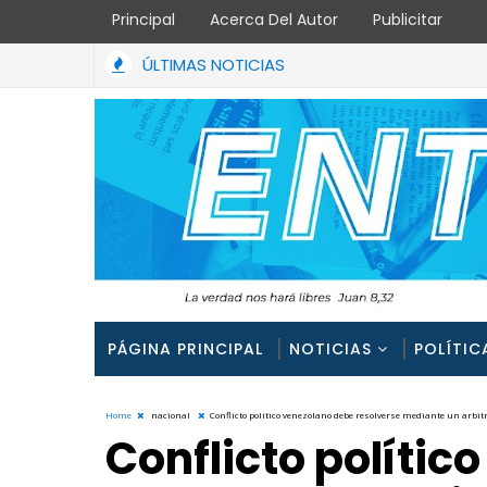
Principal
Acerca Del Autor
Publicitar
ÚLTIMAS NOTICIAS
Terremoto evidenció graves fallas de planific
ACTUALIDAD
PÁGINA PRINCIPAL
NOTICIAS
POLÍTIC
Home
nacional
Conflicto político venezolano debe resolverse mediante un arbit
Conflicto polític