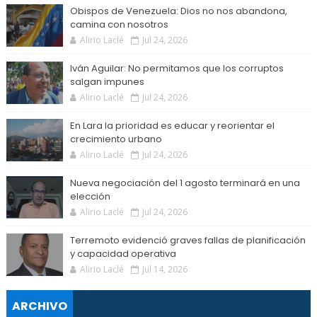
Obispos de Venezuela: Dios no nos abandona,
camina con nosotros
Alirio Laclé
Jul 24, 2026
Iván Aguilar: No permitamos que los corruptos
salgan impunes
Alirio Laclé
Jul 24, 2026
En Lara la prioridad es educar y reorientar el
crecimiento urbano
Alirio Laclé
Jul 24, 2026
Nueva negociación del 1 agosto terminará en una
elección
Alirio Laclé
Jul 24, 2026
Terremoto evidenció graves fallas de planificación
y capacidad operativa
Alirio Laclé
Jul 14, 2026
ARCHIVO