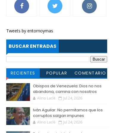
Tweets by entornoymas
BUSCAR ENTRADAS
RECIENTES
POPULAR
COMENTARIO
S
Obispos de Venezuela: Dios no nos
abandona, camina con nosotros
Alirio Laclé
Jul 24, 2026
Iván Aguilar: No permitamos que los
corruptos salgan impunes
Alirio Laclé
Jul 24, 2026