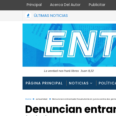
Principal
Acerca Del Autor
Publicitar
ÚLTIMAS NOTICIAS
PÁGINA PRINCIPAL
NOTICIAS
POLÍTIC
Home
actualidad
Denuncian entramado fraudulento en juicio contra dos peri
Denuncian entra