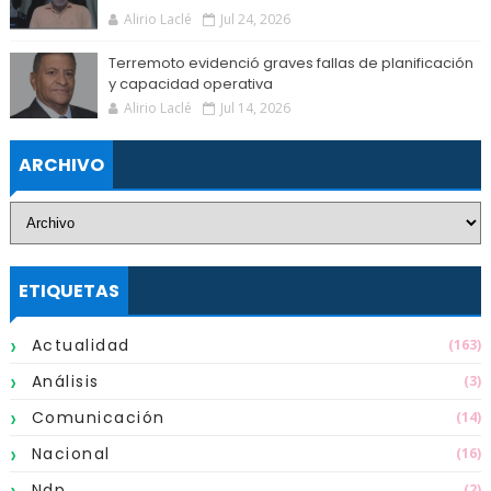
Alirio Laclé
Jul 24, 2026
Terremoto evidenció graves fallas de planificación
y capacidad operativa
Alirio Laclé
Jul 14, 2026
ARCHIVO
ETIQUETAS
Actualidad
(163)
Análisis
(3)
Comunicación
(14)
Nacional
(16)
Ndp
(2)