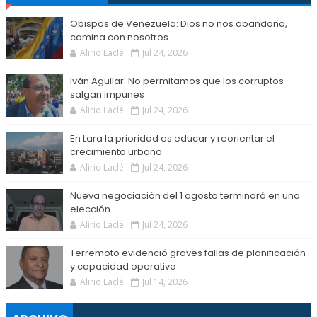
Obispos de Venezuela: Dios no nos abandona,
camina con nosotros
Alirio Laclé
Jul 24, 2026
Iván Aguilar: No permitamos que los corruptos
salgan impunes
Alirio Laclé
Jul 24, 2026
En Lara la prioridad es educar y reorientar el
crecimiento urbano
Alirio Laclé
Jul 24, 2026
Nueva negociación del 1 agosto terminará en una
elección
Alirio Laclé
Jul 24, 2026
Terremoto evidenció graves fallas de planificación
y capacidad operativa
Alirio Laclé
Jul 14, 2026