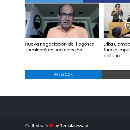
Nueva negociación del 1 agosto
Erika Camac
terminará en una elección
fuerza impu
político
FACEBOOK
Crafted with
by
Templatesyard