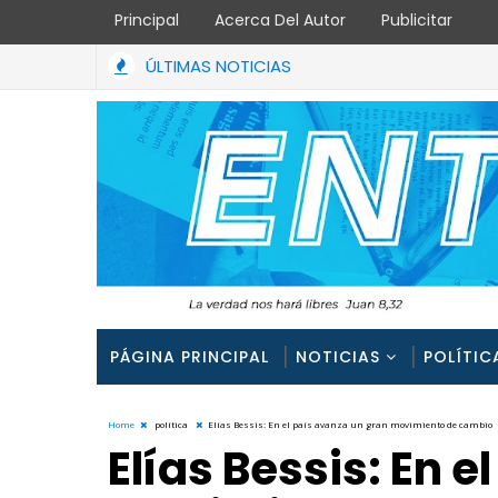
Principal
Acerca Del Autor
Publicitar
ÚLTIMAS NOTICIAS
PÁGINA PRINCIPAL
NOTICIAS
POLÍTIC
Home
política
Elías Bessis: En el país avanza un gran movimiento de cambio
Elías Bessis: En 