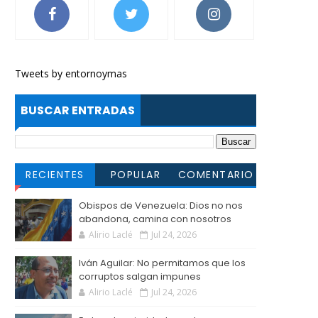
Tweets by entornoymas
BUSCAR ENTRADAS
RECIENTES
POPULAR
COMENTARIO
S
Obispos de Venezuela: Dios no nos
abandona, camina con nosotros
Alirio Laclé
Jul 24, 2026
Iván Aguilar: No permitamos que los
corruptos salgan impunes
Alirio Laclé
Jul 24, 2026